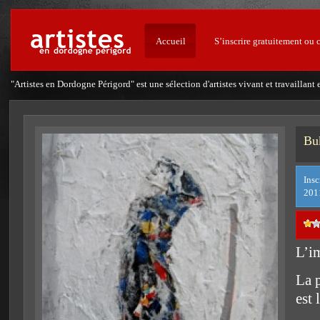
Accueil
S’inscrire gratuitement ou 
"Artistes en Dordogne Périgord" est une sélection d'artistes vivant et travailla
Bu
Insc
201
L’i
La 
est 