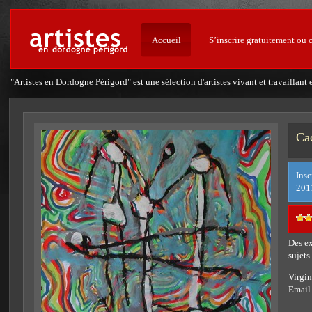
Accueil
S’inscrire gratuitement ou 
"Artistes en Dordogne Périgord" est une sélection d'artistes vivant et travailla
Cac
Insc
201
Des ex
sujets
Virgi
Email