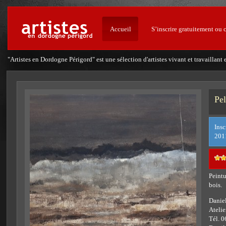
Accueil
S’inscrire gratuitement ou 
"Artistes en Dordogne Périgord" est une sélection d'artistes vivant et travailla
Pel
Insc
201
Peintu
bois.
Daniel
Ateli
Tél. 0