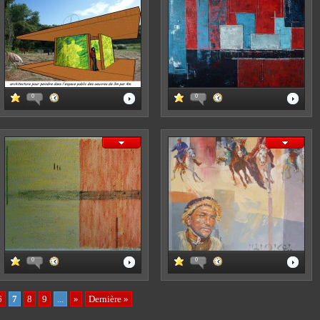
0
0
0
0
6
7
8
9
...
»
Dernière »