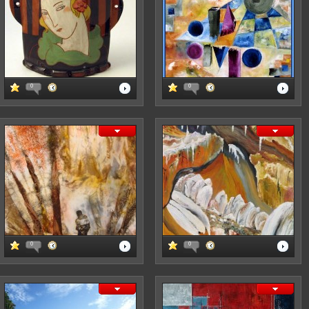
0
0
0
0