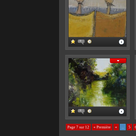
0
0
Page 7 sur 12
« Première
«
...
5