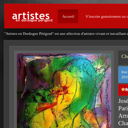
Accueil
S’inscrire gratuitement ou 
"Artistes en Dordogne Périgord" est une sélection d'artistes vivant et travailla
Ch
Insc
201
Jos
Pari
Art
Char