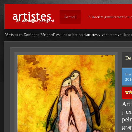
Accueil
S’inscrire gratuitement ou 
"Artistes en Dordogne Périgord" est une sélection d'artistes vivant et travailla
De
Insc
201
Arti
j’e
pei
grap