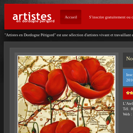
Accueil
S’inscrire gratuitement ou 
"Artistes en Dordogne Périgord" est une sélection d'artistes vivant et travailla
No
Insc
201
L’Atel
Tél. 
Web :