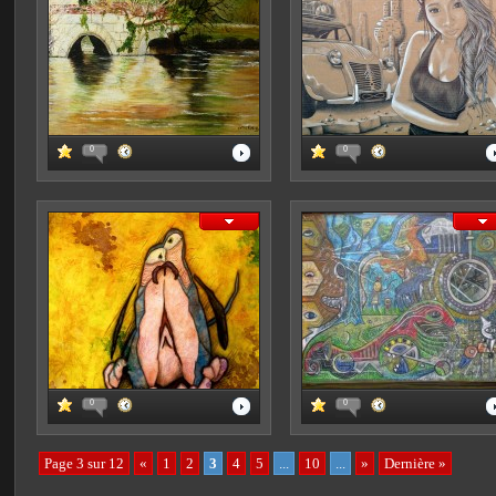
0
0
0
0
Page 3 sur 12
«
1
2
3
4
5
...
10
...
»
Dernière »