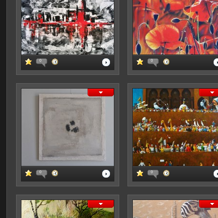
0
0
0
0